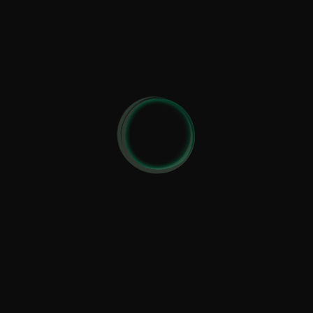
hiukan perkelettäkin, oli pakko myöntää, että
pellavavaatteet ja villaviitta ovat taatusti pitäneet viikingit
lämpiminä myös raaemmissakin keleissä. Vaihtelimme
kalliolla paikkaa kolmeen kertaan ja jossain vaiheessa
Jonelta tuli ilmoitus, että nyt on hyvää materiaalia
purkissa sen verran, että voidaan lähteä
lämmittelemään.
Kuvauksen jälkeen meillä oli hiukan luppoaikaa, joten
teimme pienen ajokierroksen Ailan kurittamalla saarella,
poiketen Hiittisissä kahvilla. Backom Caféssa oli palvelu
kohdallaan ja maukkaat pullat kahvin kyljessä.
Kahvilanpitäjät olivat hyväntuulisia ja viikinkiasuni – jota
en ollut jaksanut alkaa vaihtaamaan normaali vetimiin –
herätti hyväntuulista keskustelua. Poikkesimme vielä
Rosalan vierassatamassa ja palasimme
Viikinkikeskukseen.